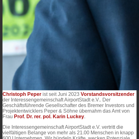
Christoph Peper
ist seit Juni 2023
Vorstandsvorsitzender
der Interessengemeinschaft AirportStadt e.V.. Der
Geschäftsführende Gesellschafter des Bremer Investors und
Projektentwicklers Peper & Söhne übernahm das Amt von
Frau
Prof. Dr. rer. pol. Karin Luckey
.
Die Interessengemeinschaft AirportStadt e.V. vertritt die
vielfältigen Belange von mehr als 21.00 Menschen in knapp
600 Unternehmen. Wir bündeln Kräfte, wecken Potenziale